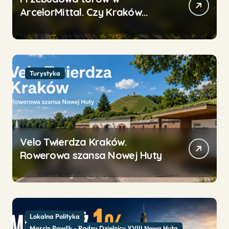
ArcelorMittal. Czy Kraków
wykorzysta tę szansę dla
mieszkańców Nowej Huty?
Turystyka
Velo Twierdza Kraków.
Rowerowa szansa Nowej Huty
Lokalna Polityka
Marcin Pawlik - Radny Dzielnicy XVIII Nowa Huta